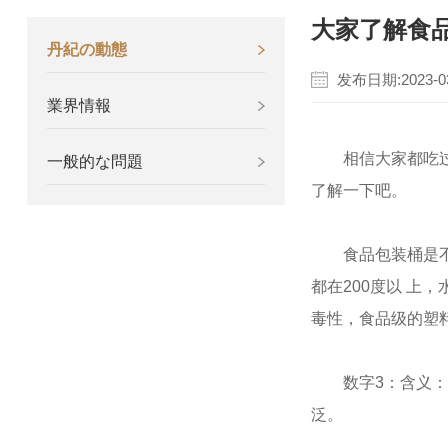
大家了解食
丹紀の動態
发布日期:2023-03
業界情報
相信大家都吃过
一般的な問題
了解一下吧。
食品包装桶是不会溶
都在200度以 
毒性，食品级的塑
数字3：含义：这
泛。