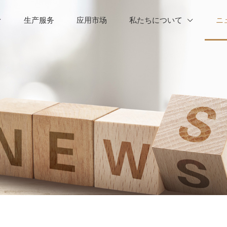
生产服务
应用市场
私たちについて
ニ

