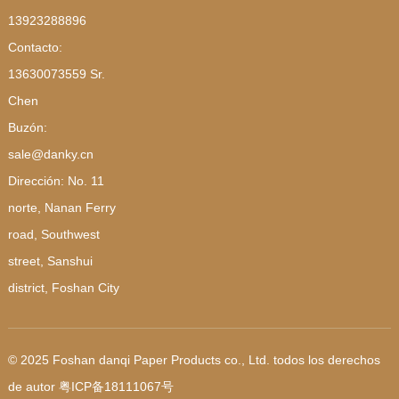
13923288896
Contacto:
13630073559 Sr.
Chen
Buzón:
sale@danky.cn
Dirección: No. 11
norte, Nanan Ferry
road, Southwest
street, Sanshui
district, Foshan City
© 2025 Foshan danqi Paper Products co., Ltd. todos los derechos
de autor
粤ICP备18111067号